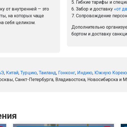
5. Гибкие тарифы и спец
у от внутренней — это
6. Забор и доставку
«от д
ты, на которых чаще
7. Сопровождение персо
на себя целиком.
Дополнительно организу
бортом и доставку санкц
АЭ
,
Китай
,
Турцию
,
Таиланд
,
Гонконг
,
Индию
,
Южную Корею
Москвы, Санкт-Петербурга, Владивостока, Новосибирска и 
ения