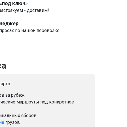
 «под ключ»
застрахуем - доставим!
енеджер
росах по Вашей перевозке
са
арго:
ов за рубеж
ические маршруты под конкретное
минальных сборов
ие
грузов