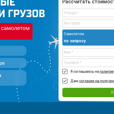
Рассчитать стоимос
Самолетом
по запросу
Я соглашаюсь на
политик
Даю
согласие на получе
О