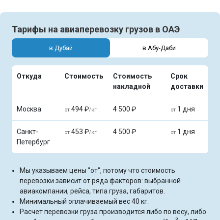
Тарифы на авиаперевозку грузов в ОАЭ
в Дубай
в Абу-Даби
Откуда
Стоимость
Стоимость
Срок
накладной
доставки
Москва
494 ₽
4 500 ₽
1 дня
от
/кг
от
Санкт-
453 ₽
4 500 ₽
1 дня
от
/кг
от
Петербург
Мы указываем цены "от", потому что стоимость
перевозки зависит от ряда факторов: выбранной
авиакомпании, рейса, типа груза, габаритов.
Минимальный оплачиваемый вес 40 кг.
Расчет перевозки груза производится либо по весу, либо
3