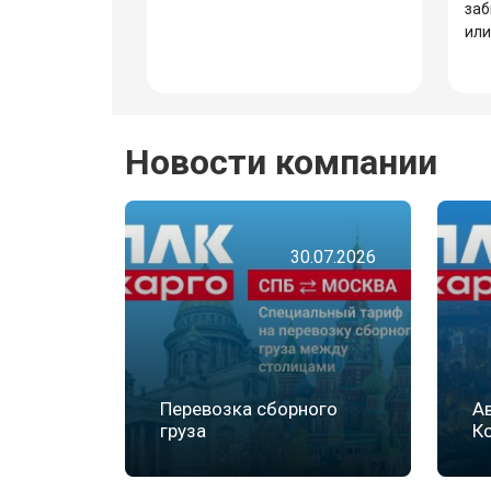
заб
или
Новости компании
30.07.2026
Перевозка сборного
А
груза
К