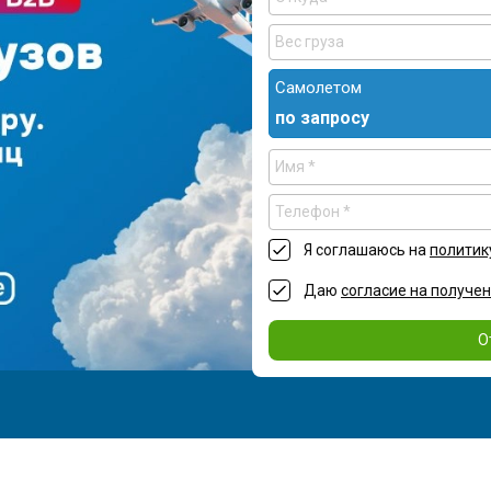
Самолетом
по запросу
Я соглашаюсь на
политик
Даю
согласие на получе
О