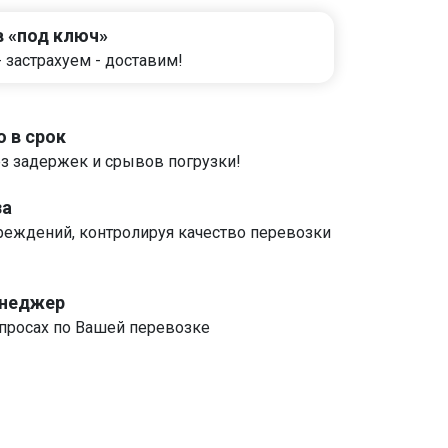
в «под ключ»
- застрахуем - доставим!
 в срок
без задержек и срывов погрузки!
за
реждений, контролируя качество перевозки
енеджер
росах по Вашей перевозке