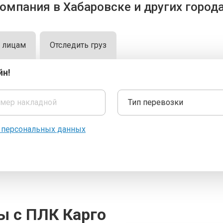
омпания в Хабаровске и других город
м лицам
Отследить груз
йн!
и персональных данных
ы с ПЛК Карго