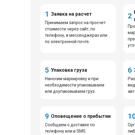
1
Заявка на расчет
2
Принимаем запрос на просчет
Пр
стоимости через сайт, по
мар
телефону, в мессенджерах или
пре
по электронной почте.
уто
5
6
Упаковка груза
Наносим маркировку и при
Раз
необходимости упаковываем
вид
или доупаковываем груз.
авт
9
1
Оповещение о прибытии
Сообщаем о доставке по
Орг
телефону или в SMS.
либ