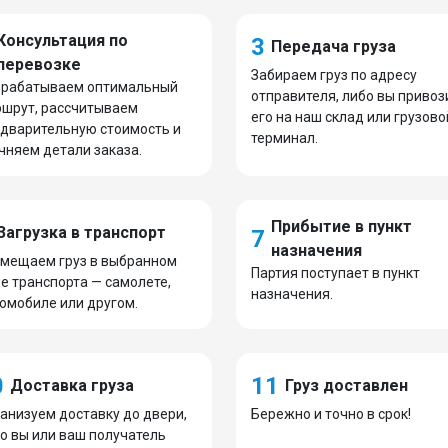
Консультация по
3
Передача груза
перевозке
Забираем груз по адресу
орабатываем оптимальный
отправителя, либо вы привоз
шрут, рассчитываем
его на наш склад или грузово
дварительную стоимость и
терминал.
чняем детали заказа.
Прибытие в пункт
Загрузка в транспорт
7
назначения
мещаем груз в выбранном
Партия поступает в пункт
е транспорта — самолете,
назначения.
омобиле или другом.
0
11
Доставка груза
Груз доставлен
анизуем доставку до двери,
Бережно и точно в срок!
о вы или ваш получатель