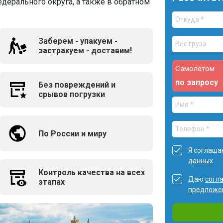
дерального округа, а также в обратном
Заберем - упакуем -
застрахуем - доставим!
Самолетом
по запросу
Без повреждений и
срывов погрузки
По России и миру
Я соглаша
данных
Контроль качества на всех
Даю
согл
этапах
предложе