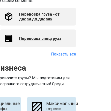
в своем сегменте.
Перевозка груза «от
двери до двери»
Перевозка спецгруза
Показать все
бизнеса
еревозите грузы? Мы подготовим для
осрочного сотрудничества! Среди
циальные
Максимальный
ифы
сервис