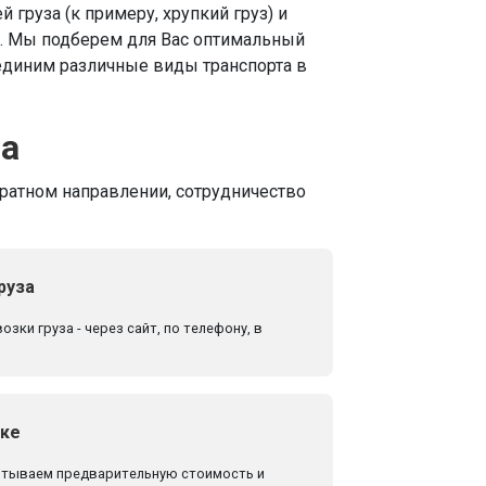
й груза (к примеру, хрупкий груз) и
я. Мы подберем для Вас оптимальный
единим различные виды транспорта в
ва
братном направлении, сотрудничество
руза
зки груза - через сайт, по телефону, в
зке
итываем предварительную стоимость и