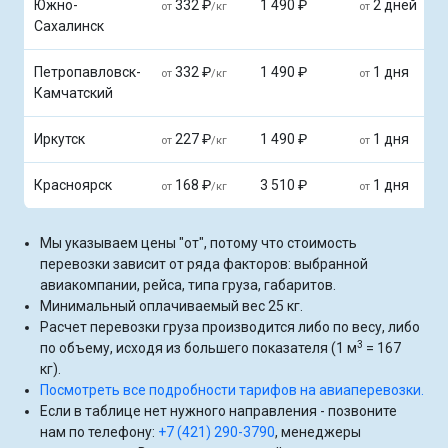
Южно-
332 ₽
1 490 ₽
2 дней
от
/кг
от
Сахалинск
Петропавловск-
332 ₽
1 490 ₽
1 дня
от
/кг
от
Камчатский
Иркутск
227 ₽
1 490 ₽
1 дня
от
/кг
от
Красноярск
168 ₽
3 510 ₽
1 дня
от
/кг
от
Мы указываем цены "от", потому что стоимость
перевозки зависит от ряда факторов: выбранной
авиакомпании, рейса, типа груза, габаритов.
Минимальный оплачиваемый вес 25 кг.
Расчет перевозки груза производится либо по весу, либо
3
по объему, исходя из большего показателя (1 м
= 167
кг).
Посмотреть все подробности тарифов на авиаперевозки.
Если в таблице нет нужного направления - позвоните
нам по телефону:
+7 (421) 290-3790
, менеджеры