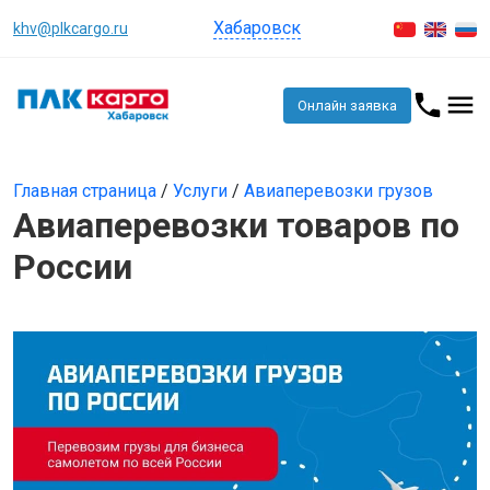
Хабаровск
khv@plkcargo.ru
Онлайн заявка
Главная страница
/
Услуги
/
Авиаперевозки грузов
Авиаперевозки товаров по
России