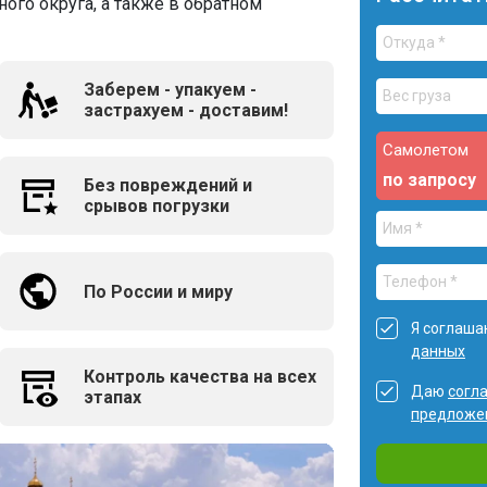
ого округа, а также в обратном
Заберем - упакуем -
застрахуем - доставим!
Самолетом
по запросу
Без повреждений и
срывов погрузки
По России и миру
Я соглаша
данных
Контроль качества на всех
Даю
согл
этапах
предложе