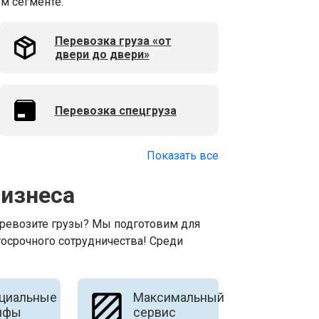
м сегменте.
Перевозка груза «от
двери до двери»
Перевозка спецгруза
Показать все
бизнеса
еревозите грузы? Мы подготовим для
осрочного сотрудничества! Среди
циальные
Максимальный
ифы
сервис