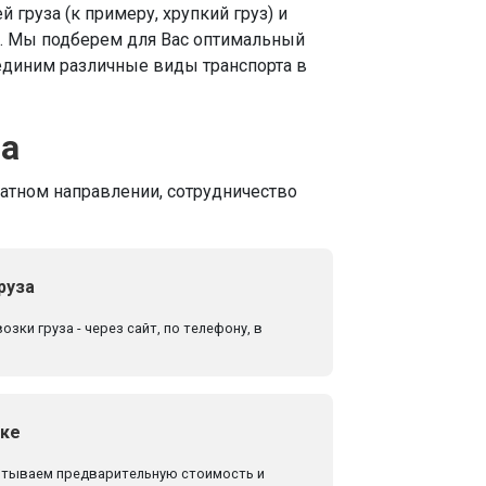
й груза (к примеру, хрупкий груз) и
я. Мы подберем для Вас оптимальный
единим различные виды транспорта в
ва
ратном направлении, сотрудничество
руза
зки груза - через сайт, по телефону, в
зке
итываем предварительную стоимость и