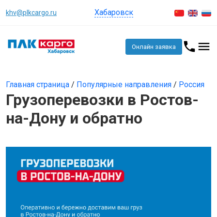
Хабаровск
khv@plkcargo.ru
Онлайн заявка
Главная страница
/
Популярные направления
/
Россия
Грузоперевозки в Ростов-
на-Дону и обратно