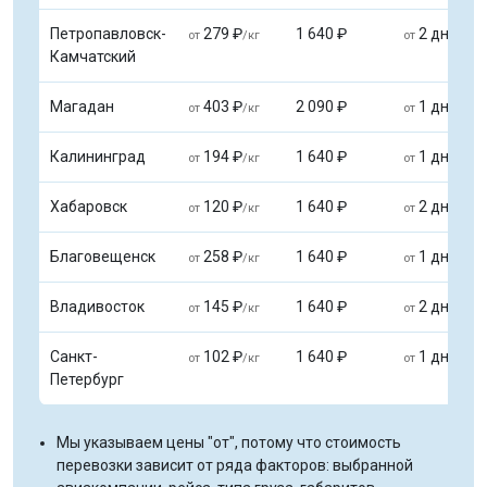
Петропавловск-
279 ₽
1 640 ₽
2 дней
от
/кг
от
Камчатский
Магадан
403 ₽
2 090 ₽
1 дня
от
/кг
от
Калининград
194 ₽
1 640 ₽
1 дня
от
/кг
от
Хабаровск
120 ₽
1 640 ₽
2 дней
от
/кг
от
Благовещенск
258 ₽
1 640 ₽
1 дня
от
/кг
от
Владивосток
145 ₽
1 640 ₽
2 дней
от
/кг
от
Санкт-
102 ₽
1 640 ₽
1 дня
от
/кг
от
Петербург
Мы указываем цены "от", потому что стоимость
перевозки зависит от ряда факторов: выбранной