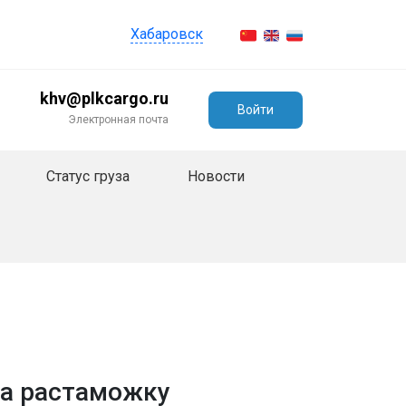
Хабаровск
khv@plkcargo.ru
Войти
Электронная почта
Статус груза
Новости
на растаможку