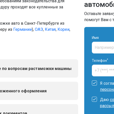
требованиям законодательства для
автомоб
дуру проходят все купленные за
Оставьте заявк
помогут Вам с
ожке авто в Санкт-Петербурге из
меру из
Германии
),
ОАЭ
,
Китая
,
Кореи
,
Имя
*
Телефон
е по вопросам растаможки машины
Я согл
персон
моженного оформления
Даю
с
рассыл
х документов