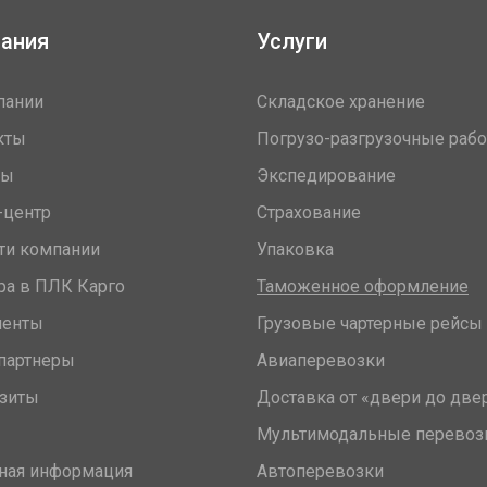
ания
Услуги
пании
Складское хранение
кты
Погрузо-разгрузочные раб
вы
Экспедирование
-центр
Страхование
ти компании
Упаковка
ра в ПЛК Карго
Таможенное оформление
менты
Грузовые чартерные рейсы
партнеры
Авиаперевозки
зиты
Доставка от «двери до две
Мультимодальные перевоз
ная информация
Автоперевозки