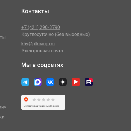
Контакты
+7 (421) 290-3790
Круглосуточно (без выходных)
оты
khv@plkcargo.ru
Электронная почта
Мы в соцсетях
ри»
ки