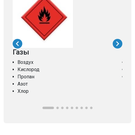
Газы
Про
Воздух
Дв
Кислород
Ак
Пропан
Спа
Азот
Хлор