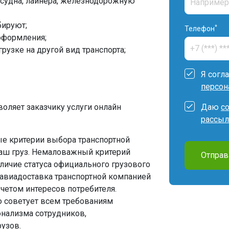
т судна, лайнера, железнодорожную
бируют;
*
Телефон
оформления;
рузке на другой вид транспорта;
Я согл
персон
воляет заказчику услуги онлайн
Даю
с
рассыл
ые критерии выбора транспортной
ваш груз. Немаловажный критерий
Отправ
личие статуса официального грузового
то авиадоставка транспортной компанией
учетом интересов потребителя.
ю советует всем требованиям
онализма сотрудников,
узов.