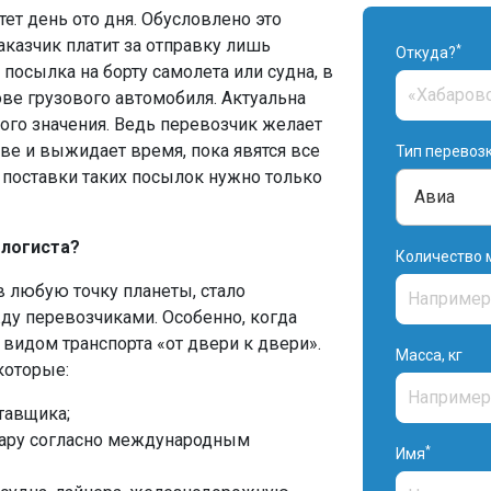
ет день ото дня. Обусловлено это
аказчик платит за отправку лишь
*
Откуда?
 посылка на борту самолета или судна, в
ве грузового автомобиля. Актуальна
шого значения. Ведь перевозчик желает
ве и выжидает время, пока явятся все
Тип перевоз
ь поставки таких посылок нужно только
 логиста?
Количество 
в любую точку планеты, стало
ду перевозчиками. Особенно, когда
видом транспорта «от двери к двери».
Масса, кг
которые:
тавщика;
тару согласно международным
*
Имя