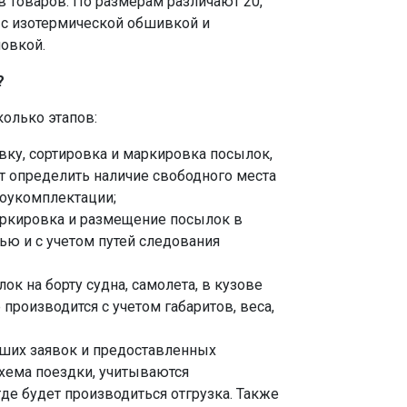
в товаров. По размерам различают 20,
и с изотермической обшивкой и
овкой.
?
колько этапов:
вку, сортировка и маркировка посылок,
 определить наличие свободного места
доукомплектации;
аркировка и размещение посылок в
ю и с учетом путей следования
к на борту судна, самолета, в кузове
производится с учетом габаритов, веса,
вших заявок и предоставленных
хема поездки, учитываются
де будет производиться отгрузка. Также