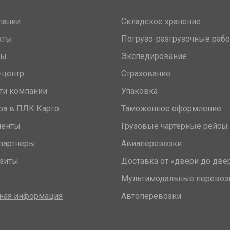
пании
Складское хранение
кты
Погрузо-разгрузочные раб
вы
Экспедирование
-центр
Страхование
ти компании
Упаковка
ра в ПЛК Карго
Таможенное оформление
менты
Грузовые чартерные рейсы
партнеры
Авиаперевозки
зиты
Доставка от «двери до две
Мультимодальные перевоз
ная информация
Автоперевозки