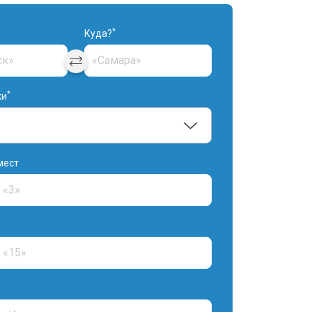
*
Куда?
*
ки
мест