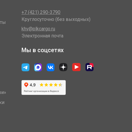
+7 (421) 290-3790
Круглосуточно (без выходных)
оты
khv@plkcargo.ru
Электронная почта
Мы в соцсетях
ри»
ки