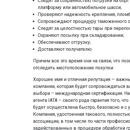
Следят за сохранностью погрузки на бор
платформу или автомобильное шасси;
Проверяют надежность крепления, плом
Сопровождают процедуру таможенного 
Следят за целостностью тары при перепог
Охраняют посылку при складировании;
Обеспечивают отгрузку;
Доставляют получателю.
Причем все это время они на связи, что поз
отследить местоположение покупки.
Хорошее имя и отличная репутация — важн
компании, которая будет сопровождаться 
выбора – международная сертификация. На
агента IATA – своего рода гарантия того, ч
будет осуществлена быстро, безопасно и с 
Компания, удостоенная такового, полность
ассоциации, в том числе по части професси
задействованных в процедуре обработки гр