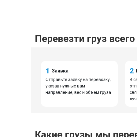
Перевезти груз всего 
1
2
Заявка
Отправьте заявку на перевозку,
В с
указав нужные вам
отп
направление, вес и объем груза
свя
луч
Какие грузы мы пере