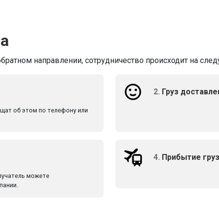
ва
обратном направлении, сотрудничество происходит на след
2.
Груз доставле
бщат об этом по телефону или
4.
Прибытие груз
олучатель можете
пании.