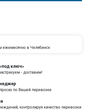
м ежемесячно в Челябинск
 «под ключ»
застрахуем - доставим!
енеджер
росах по Вашей перевозке
за
реждений, контролируя качество перевозки