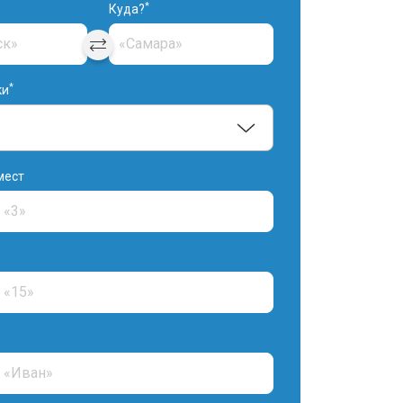
*
Куда?
*
ки
мест