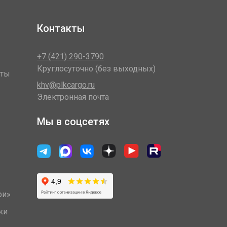
Контакты
+7 (421) 290-3790
Круглосуточно (без выходных)
оты
khv@plkcargo.ru
Электронная почта
Мы в соцсетях
ри»
ки