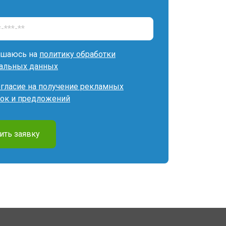
ашаюсь на
политику обработки
альных данных
огласие на получение рекламных
ок и предложений
ить заявку