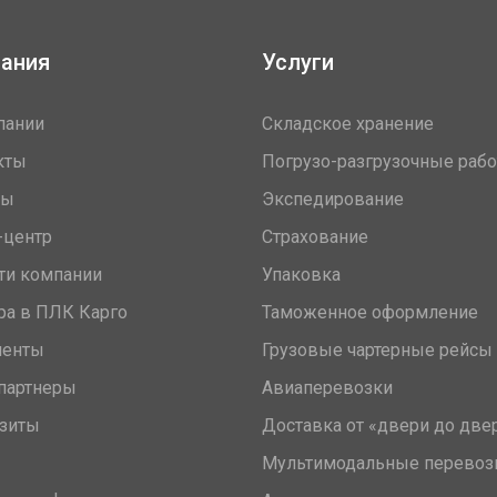
ания
Услуги
пании
Складское хранение
кты
Погрузо-разгрузочные раб
вы
Экспедирование
-центр
Страхование
ти компании
Упаковка
ра в ПЛК Карго
Таможенное оформление
менты
Грузовые чартерные рейсы
партнеры
Авиаперевозки
зиты
Доставка от «двери до две
Мультимодальные перевоз