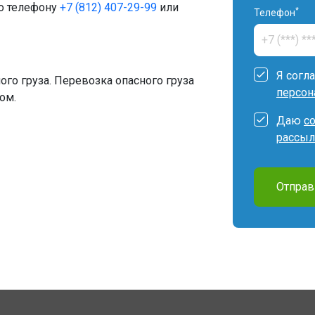
по телефону
+7 (812) 407-29-99
или
*
Телефон
Я согл
ого груза. Перевозка опасного груза
персон
ом.
Даю
с
рассыл
Отправ