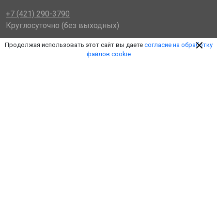
+7 (421) 290-3790
Круглосуточно (без выходных)
khv@plkcargo.ru
Продолжая использовать этот сайт вы даете
согласие на обработку
Электронная почта
файлов cookie
Мы в соцсетях
© 2014 - 2026 «Пулковская Логистическая Компания»
(ООО «ПЛК»)
Обработка персональных данных